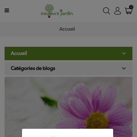
MENU
0
Accueil
Plantes
d’extérieur
Plantes
Accueil
d’intérieur
Catégories de blogs
Accessoires
Nos
jardineries
Programme
de
fidélité