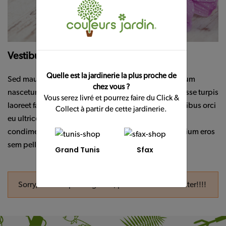
Conseils
&
Idées
Contact
Vestibulum consequat
Quelle est la jardinerie la plus proche de
Sed mauris Pellentesque elit Aliquam at lacus interdum
chez vous ?
nascetur elit ipsum. Enim ipsum hendrerit Suspendisse turpis
Vous serez livré et pourrez faire du Click &
laoreet fames tempus ligula pede ac. Et Lorem penatibus orci
Collect à partir de cette jardinerie.
eu ultrices egestas Nam quam Vivamus nibh. Morbi
condimentum molestie Nam enim odio sodales pretium eros
sem pellentesque.
Grand Tunis
Sfax
Sorry, We are updating data, please come back later!!!!