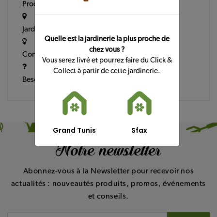
Conseils
Produits
&
Idées
Jardineries
Quelle est la jardinerie la plus proche de
Contact
chez vous ?
Conseils & Idées
Vous serez livré et pourrez faire du Click &
Collect à partir de cette jardinerie.
Besoin d’aide ?
Grand Tunis
Sfax
Notre newsletter
Abonnez-vous à la Newsletter pour recevoir nos
actualités : nouveautés produits, promos, événements
et conseils.