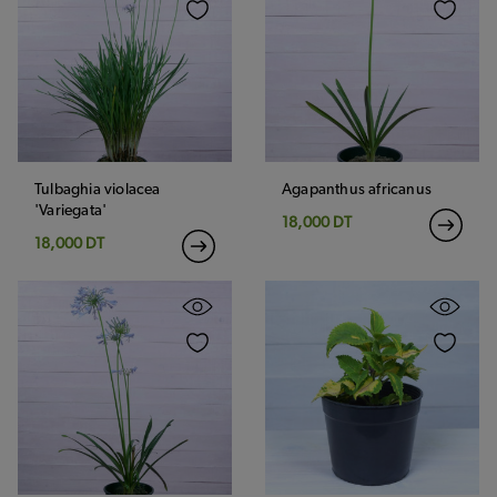
Conseils
&
Idées
Contact
Tulbaghia violacea
Agapanthus africanus
'Variegata'
18,000 DT
18,000 DT