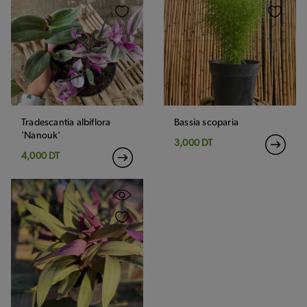
Tradescantia albiflora
Bassia scoparia
'Nanouk'
3,000 DT
4,000 DT