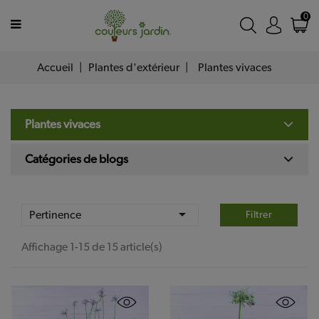
MENU
0
Accueil
Plantes d'extérieur
Plantes vivaces
Plantes
d’extérieur
Plantes
Plantes vivaces
d’intérieur
Catégories de blogs
Accessoires
Nos

Pertinence
Filtrer
jardineries
Affichage 1-15 de 15 article(s)
Programme
de
fidélité