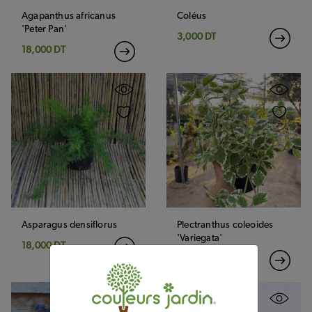
Agapanthus africanus
Coléus
'Peter Pan'
3,000 DT
18,000 DT
Asparagus densiflorus
Plectranthus coleoides
'Variegata'
18,000 DT
3,500 DT