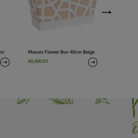
nc
Mosaic Flower Box 40cm Beige
Anthuriu
'Oklahom
60,000 DT
80,000 DT