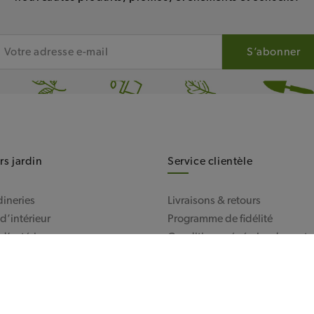
s jardin
Service clientèle
dineries
Livraisons & retours
d’intérieur
Programme de fidélité
d’extérieur
Conditions générales de vente
ntacter
Mentions légales
Besoin d'aide ?
Carte cadeau