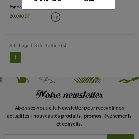
Pandorea ricasoliana
20,000 DT
Affichage 1-3 de 3 article(s)
1
Notre newsletter
Abonnez-vous à la Newsletter pour recevoir nos
actualités : nouveautés produits, promos, événements
et conseils.