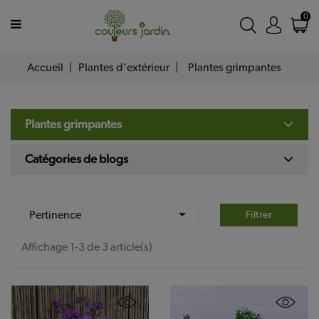
MENU
0
Accueil
Plantes d'extérieur
Plantes grimpantes
Plantes
d’extérieur
Plantes
Plantes grimpantes
d’intérieur
Catégories de blogs
Accessoires
Nos

Pertinence
Filtrer
jardineries
Affichage 1-3 de 3 article(s)
Programme
de
fidélité