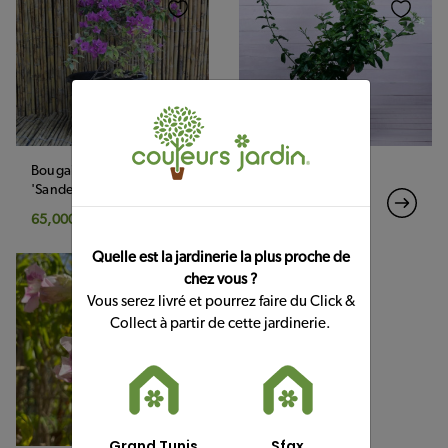
Conseils
&
Idées
Contact
Bougainvillea glabra
Jasminum sambac
'Sanderiana' BL
35,000 DT
65,000 DT
Quelle est la jardinerie la plus proche de
chez vous ?
Vous serez livré et pourrez faire du Click &
Collect à partir de cette jardinerie.
Grand Tunis
Sfax