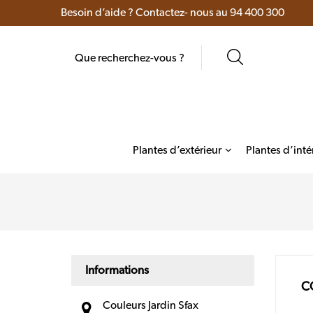
Besoin d’aide ? Contactez- nous au 94 400 300
Plantes d’extérieur
Plantes d’inté
Cactus et succul
Informations
C
Couleurs Jardin Sfax