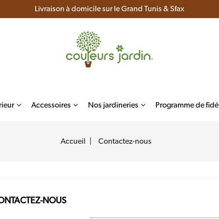
Livraison à domicile sur le Grand Tunis & Sfax
rieur
Accessoires
Nos jardineries
Programme de fidél
entes
Accueil
Contactez-nous
ONTACTEZ-NOUS